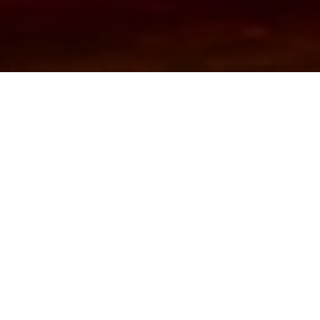
Disponível para itinerância
Beleza e Guerra: a arte como resistência e
testemunho
O tema da Semana Cultural é a Beleza —
mas o que significa beleza num mundo
atravessado pela destruição e pela guerra?
Ao longo da história, a guerra tem sido não
só uma tragédia humana, mas também
uma força que desafia a arte e os artistas.
A beleza, nesse contexto, não surge da
harmonia ou da paz, mas muitas vezes do
contraste entre o horror e a esperança,
entre o desespero e a capacidade humana
de criar.